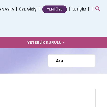
A SAYFA
ÜYE GİRİŞİ
YENİ ÜYE
İLETİŞİM
YETERLİK KURULU