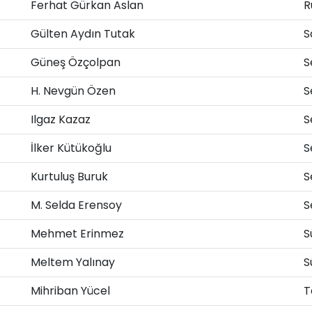
Ferhat Gürkan Aslan
R
Gülten Aydın Tutak
S
Güneş Özçolpan
S
H. Nevgün Özen
S
Ilgaz Kazaz
S
İlker Kütükoğlu
S
Kurtuluş Buruk
S
M. Selda Erensoy
S
Mehmet Erinmez
S
Meltem Yalınay
S
Mihriban Yücel
T