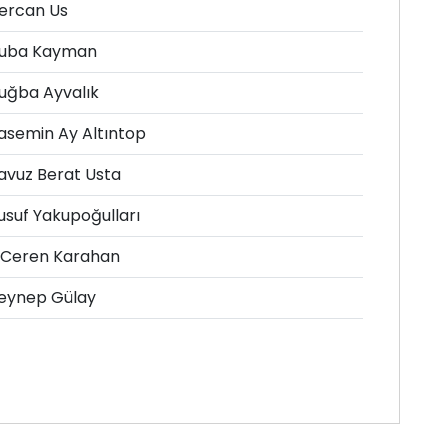
ercan Us
uba Kayman
uğba Ayvalık
asemin Ay Altıntop
avuz Berat Usta
usuf Yakupoğulları
.Ceren Karahan
eynep Gülay