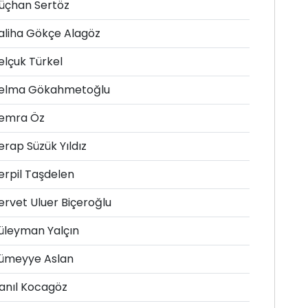
üçhan Sertöz
aliha Gökçe Alagöz
elçuk Türkel
elma Gökahmetoğlu
emra Öz
erap Süzük Yıldız
erpil Taşdelen
ervet Uluer Biçeroğlu
üleyman Yalçın
ümeyye Aslan
anıl Kocagöz