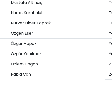
Mustafa Altındiş
T
Nuran Karabulut
T
Nurver Ülger Toprak
T
Özgen Eser
Y
Özgür Appak
Y
Özgür Yanılmaz
Y
Özlem Doğan
Z
Rabia Can
Z