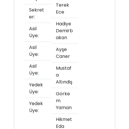
Terek
Sekret
Ece
er:
Hadiye
Asil
Demirb
Üye:
akan
Asil
Ayşe
Üye:
Caner
Asil
Mustaf
Üye:
a
Altındiş
Yedek
Üye:
Görke
m
Yedek
Yaman
Üye:
Hikmet
Eda