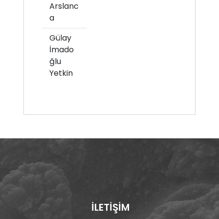
Arslanc
a
Gülay
İmado
ğlu
Yetkin
İLETİŞİM