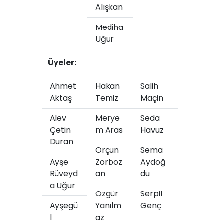
Alışkan
Mediha
Uğur
Üyeler:
Ahmet
Hakan
Salih
Aktaş
Temiz
Maçin
Alev
Merye
Seda
Çetin
m Aras
Havuz
Duran
Orçun
Sema
Ayşe
Zorboz
Aydoğ
Rüveyd
an
du
a Uğur
Özgür
Serpil
Ayşegü
Yanılm
Genç
l
az