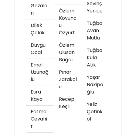
Sevinç
Gözala
Özlem
Yenice
n
Koyunc
Tuğba
Dilek
u
Avan
Çolak
Özyurt
Mutlu
Duygu
Özlem
Tuğba
Öcal
Ulusan
Kula
Bağcı
Emel
Atik
Uzunoğ
Pınar
Yaşar
lu
Zarakol
Nakipo
u
Esra
ğlu
Kaya
Recep
Yeliz
Keşli
Fatma
Çetink
Cevahi
ol
r