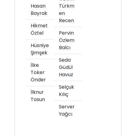
Hasan
Türkm
Bayrak
en
Recen
Hikmet
Öztel
Pervin
Özlem
Hüsniye
Balcı
Şimşek
Seda
İlke
Güdül
Toker
Havuz
Önder
Selçuk
İlknur
Kılıç
Tosun
Server
Yağcı