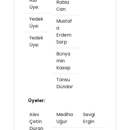
Asil
Rabia
Üye:
Can
Yedek
Mustaf
Üye:
a
Erdem
Yedek
Sarp
Üye:
Bünya
min
Kasap
Tansu
Dündar
Üyeler:
Alev
Mediha
Sevgi
Çetin
Uğur
Ergin
Duran