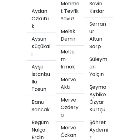
Mehme
Sevin
Aydan
t Tevfik
Kırdar
Özkütü
Yavuz
Serran
k
Melek
ur
Aysun
Demir
Altun
Küçükal
Sarp
Melte
i
m
Süleym
Ayşe
Irmak
an
İstanbu
Yalçın
Merve
llu
Aktı
Şeyma
Tosun
Aybike
Merve
Banu
Özyar
Özdery
Sancak
Kurtçu
a
Begüm
Şöhret
Merve
Nalça
Aydemi
Özkan
Erdin
r