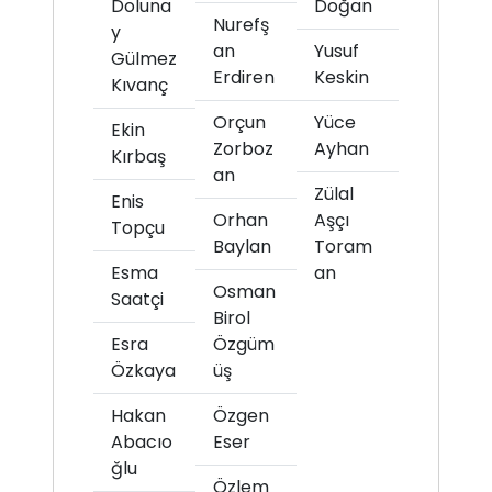
Doluna
Doğan
Nurefş
y
an
Yusuf
Gülmez
Erdiren
Keskin
Kıvanç
Orçun
Yüce
Ekin
Zorboz
Ayhan
Kırbaş
an
Zülal
Enis
Orhan
Aşçı
Topçu
Baylan
Toram
Esma
an
Osman
Saatçi
Birol
Esra
Özgüm
Özkaya
üş
Hakan
Özgen
Abacıo
Eser
ğlu
Özlem