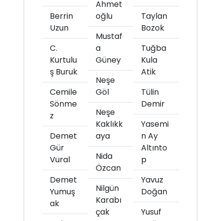
Ahmet
Berrin
oğlu
Taylan
Uzun
Bozok
Mustaf
C.
a
Tuğba
Kurtulu
Güney
Kula
ş Buruk
Atik
Neşe
Cemile
Göl
Tülin
Sönme
Demir
Neşe
z
Kaklıkk
Yasemi
Demet
aya
n Ay
Gür
Altınto
Nida
Vural
p
Özcan
Demet
Yavuz
Nilgün
Yumuş
Doğan
Karabı
ak
çak
Yusuf