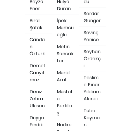
Beyza
Hülya
du
Ener
Duran
Serdar
Birol
İpek
Güngör
Şafak
Mumcu
Sevinç
oğlu
Canda
Yenice
n
Metin
Seyhan
Öztürk
Sancak
Ördekç
tar
Demet
i
Canyıl
Murat
Teslim
maz
Aral
e Pınar
Deniz
Mustaf
Yıldırım
Zehra
a
Akıncı
Ulusan
Berkta
Tuba
ş
Duygu
Kayma
Fındık
Nadire
n