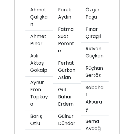
Ahmet
Faruk
Özgür
Çalışka
Aydın
Paşa
n
Fatma
Pınar
Ahmet
Suat
Çıragil
Pınar
Perent
Rıdvan
e
Aslı
Güçkan
Aktaş
Ferhat
Rüçhan
Gökalp
Gürkan
Sertöz
Aslan
Aynur
Sebaha
Eren
Gül
t
Topkay
Bahar
Aksara
a
Erdem
y
Barış
Gülnur
Sema
Otlu
Dündar
Aydoğ