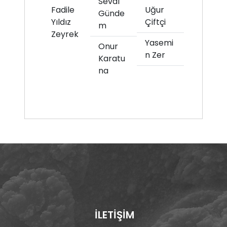
Seval
Fadile
Uğur
Günde
Yıldız
Çiftçi
m
Zeyrek
Yasemi
Onur
n Zer
Karatu
na
İLETİŞİM