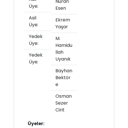
Nuran
Üye:
Esen
Asil
Ekrem
Üye:
Yaşar
Yedek
M.
Üye:
Hamidu
llah
Yedek
Uyanık
Üye:
Bayhan
Bektör
e
Osman
Sezer
Cirit
Üyeler: