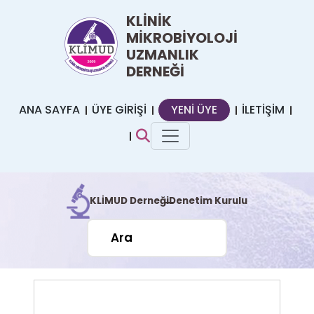
KLİNİK
MİKROBİYOLOJİ
UZMANLIK
DERNEĞİ
ANA SAYFA
ÜYE GİRİŞİ
YENİ ÜYE
İLETİŞİM
KLİMUD Derneği
Denetim Kurulu
|