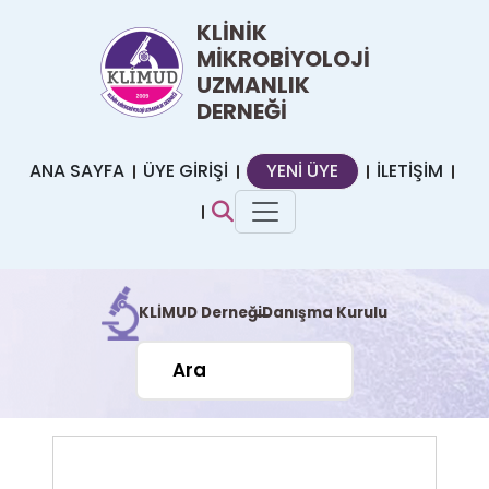
KLİNİK
MİKROBİYOLOJİ
UZMANLIK
DERNEĞİ
ANA SAYFA
ÜYE GİRİŞİ
YENİ ÜYE
İLETİŞİM
KLİMUD Derneği
Danışma Kurulu
|