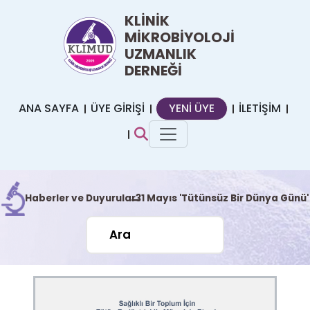
KLİNİK
MİKROBİYOLOJİ
UZMANLIK
DERNEĞİ
ANA SAYFA
ÜYE GİRİŞİ
YENİ ÜYE
İLETİŞİM
Haberler ve Duyurular
31 Mayıs 'Tütünsüz Bir Dünya Günü'
|