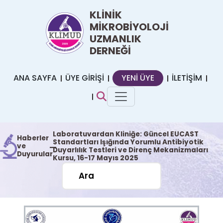
KLİNİK
MİKROBİYOLOJİ
UZMANLIK
DERNEĞİ
ANA SAYFA
ÜYE GİRİŞİ
YENİ ÜYE
İLETİŞİM
Laboratuvardan Kliniğe: Güncel EUCAST
Haberler
Standartları Işığında Yorumlu Antibiyotik
ve
Duyarlılık Testleri ve Direnç Mekanizmaları
|
Duyurular
Kursu, 16-17 Mayıs 2025