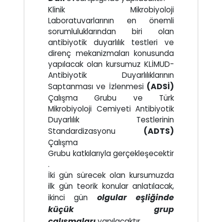
Klinik Mikrobiyoloji
Laboratuvarlarının en önemli
sorumluluklarından biri olan
antibiyotik duyarlılık testleri ve
direnç mekanizmaları konusunda
yapılacak olan kursumuz KLİMUD-
Antibiyotik Duyarlılıklarının
(ADSİ)
Saptanması ve İzlenmesi
Çalışma Grubu ve Türk
Mikrobiyoloji Cemiyeti Antibiyotik
Duyarlılık Testlerinin
(ADTS)
Standardizasyonu
Çalışma
Grubu katkılarıyla gerçekleşecektir
.
İki gün sürecek olan kursumuzda
ilk gün teorik konular anlatılacak,
olgular eşliğinde
ikinci gün
küçük grup
çalışmaları
yapılacaktır.